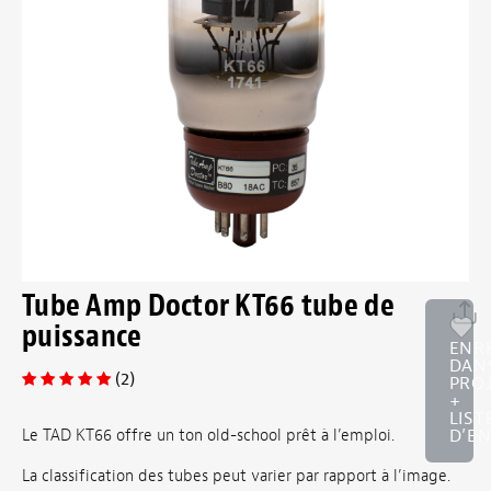
Tube Amp Doctor KT66 tube de
puissance
ENR
DAN
(2)
PRO
+
LIST
D’EN
Le TAD KT66 offre un ton old-school prêt à l’emploi.
La classification des tubes peut varier par rapport à l’image.