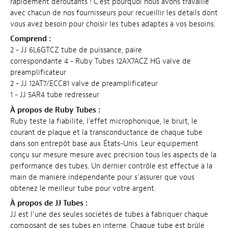
rapidement déroutants ! C’est pourquoi nous avons travaillé
avec chacun de nos fournisseurs pour recueillir les détails dont
vous avez besoin pour choisir les tubes adaptés à vos besoins.
Comprend :
2 - JJ 6L6GTCZ tube de puissance, paire
correspondante 4 - Ruby Tubes 12AX7ACZ HG valve de
preamplificateur
2 - JJ 12AT7/ECC81 valve de preamplificateur
1 - JJ 5AR4 tube redresseur
À propos de Ruby Tubes :
Ruby teste la fiabilité, l’effet microphonique, le bruit, le
courant de plaque et la transconductance de chaque tube
dans son entrepôt basé aux États-Unis. Leur équipement
conçu sur mesure mesure avec précision tous les aspects de la
performance des tubes. Un dernier contrôle est effectué à la
main de manière indépendante pour s’assurer que vous
obtenez le meilleur tube pour votre argent.
À propos de JJ Tubes :
JJ est l’une des seules sociétés de tubes à fabriquer chaque
composant de ses tubes en interne. Chaque tube est brûlé