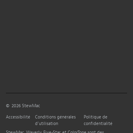
©
2026
StewMac
Accessibilité
Conditions générales
Politique de
d’utilisation
confidentialité
StewMac, Waverly, Five-Star, et ColorTone sont des