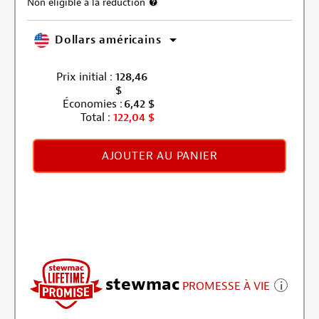
Non éligible à la réduction
Plus d’informations sur l’exclusion de la r
Dollars américains
Prix initial :
128,46
$
Économies :
6,42
$
Total :
122,04
$
AJOUTER AU PANIER
stewmac
PROMESSE À VIE