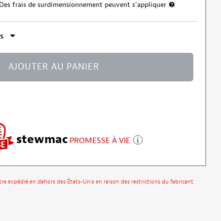
Des frais de surdimensionnement peuvent s’appliquer
Plus d’information
s
AJOUTER AU PANIER
stewmac
PROMESSE À VIE
être expédié en dehors des États-Unis en raison des restrictions du fabricant.