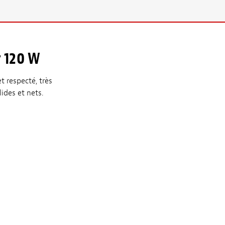
 120 W
t respecté, très
ides et nets.