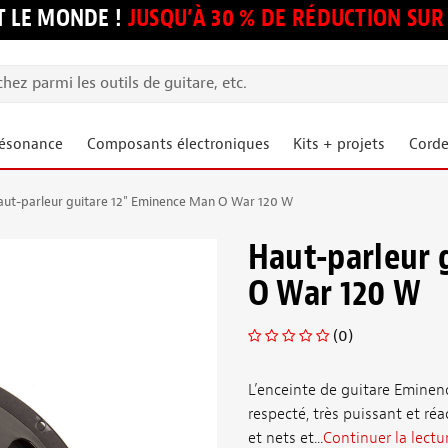
 LE MONDE !
JUSQU’À 30 % DE RÉDUCTION S
résonance
Composants électroniques
Kits + projets
Corde
aut-parleur guitare 12" Eminence Man O War 120 W
Haut-parleur 
O War 120 W
(0)
L’enceinte de guitare Eminen
respecté, très puissant et ré
et nets et...
Continuer la lectu