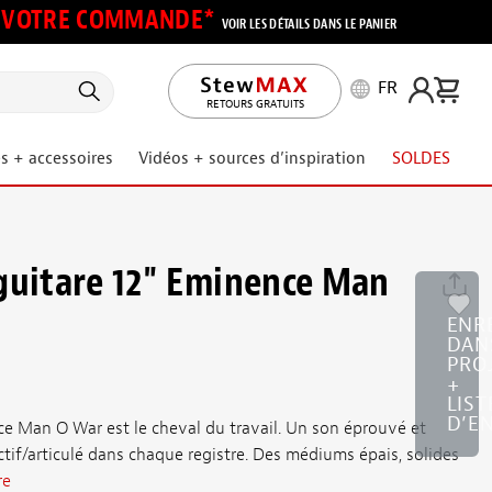
UR VOTRE COMMANDE*
VOIR LES DÉTAILS DANS LE PANIER
FR
RETOURS GRATUITS
s + accessoires
Vidéos + sources d’inspiration
SOLDES
guitare 12" Eminence Man
ENR
DAN
PRO
+
LIST
D’E
ce Man O War est le cheval du travail. Un son éprouvé et
actif/articulé dans chaque registre. Des médiums épais, solides
re