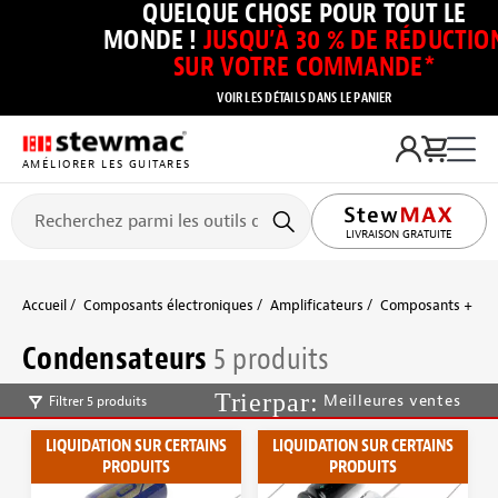
QUELQUE CHOSE POUR TOUT LE
MONDE !
JUSQU’À 30 % DE RÉDUCTIO
SUR VOTRE COMMANDE*
VOIR LES DÉTAILS DANS LE PANIER
AMÉLIORER LES GUITARES
LIVRAISON GRATUITE
Accueil
Composants électroniques
Amplificateurs
Composants + piè
Condensateurs
5 produits
Meilleures ventes
Filtrer 5 produits
LIQUIDATION SUR CERTAINS
LIQUIDATION SUR CERTAINS
PRODUITS
PRODUITS